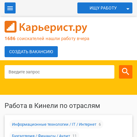
ИЩУ РАБОТУ
ИЩУ СОТРУДНИКОВ
Войти
1686
соискателей нашли работу вчера
Для работодателей
СОЗДАТЬ ВАКАНСИЮ
Работа в Кинели по отраслям
Информационные технологии / IT / Интернет
6
Бухгалтерия / Финансы / Аудит
11